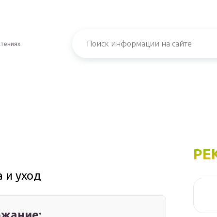
стениях
РЕ
 и уход
жание: