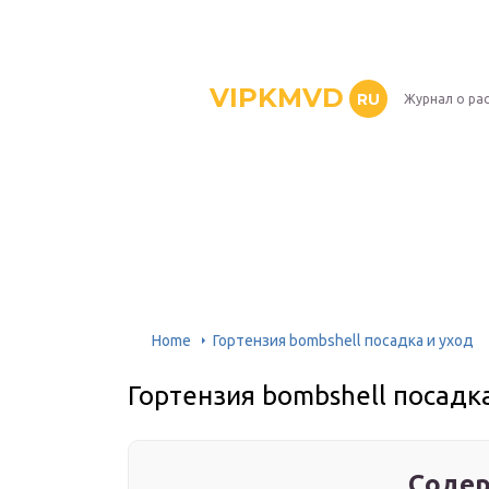
VIPKMVD
RU
Журнал о ра
Home
Гортензия bombshell посадка и уход
Гортензия bombshell посадка
Содер