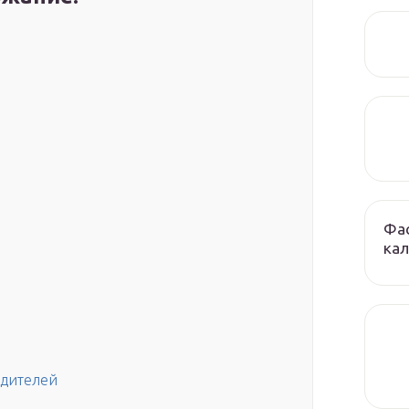
Фас
кал
едителей