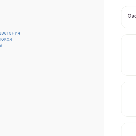
Овс
цветения
покоя
а