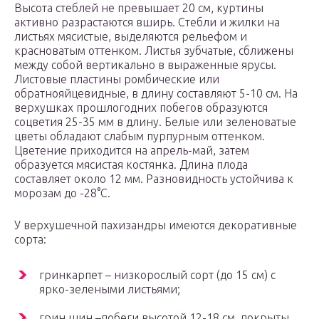
Высота стеблей не превышает 20 см, куртины
активно разрастаются вширь. Стебли и жилки на
листьях мясистые, выделяются рельефом и
красноватым оттенком. Листья зубчатые, сближены
между собой вертикально в выраженные ярусы.
Листовые пластины ромбические или
обратнояйцевидные, в длину составляют 5-10 см. На
верхушках прошлогодних побегов образуются
соцветия 25-35 мм в длину. Белые или зеленоватые
цветы обладают слабым пурпурным оттенком.
Цветение приходится на апрель-май, затем
образуется мясистая костянка. Длина плода
составляет около 12 мм. Разновидность устойчива к
морозам до -28°C.
У верхушечной пахизандры имеются декоративные
сорта:
гринкарпет – низкорослый сорт (до 15 см) с
ярко-зелеными листьями;
грин шин –побеги высотой 12-18 см, покрыты