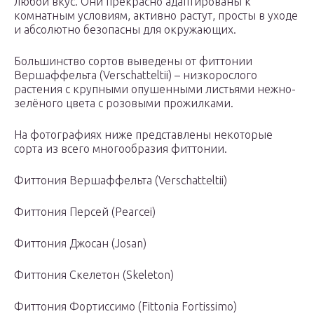
любой вкус. Они прекрасно адаптированы к
комнатным условиям, активно растут, просты в уходе
и абсолютно безопасны для окружающих.
Большинство сортов выведены от фиттонии
Вершаффельта (Verschatteltii) – низкорослого
растения с крупными опушенными листьями нежно-
зелёного цвета с розовыми прожилками.
На фотографиях ниже представлены некоторые
сорта из всего многообразия фиттонии.
Фиттония Вершаффельта (Verschatteltii)
Фиттония Персей (Pearcei)
Фиттония Джосан (Josan)
Фиттония Скелетон (Skeleton)
Фиттония Фортиссимо (Fittonia Fortissimo)