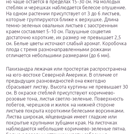
но чаше остается в пределах 15-30 см. На молодых
стеблях и черешках наблюдается белесое опушение.
На одном растении присутствует от 3 до 6 листьев,
которые группируются ближе к верхушке. Длина
темно-зеленых овальных листьев с заостренным
краем составляет 5-10 см. Пазушные соцветия
достаточно короткие, их размер не превышает 2,5
см. Белые цветы источают слабый аромат. Коробочка
плода с тремя разнонаправленными рожками
отличается небольшими размерами (до 6 мм).
Пахизандра лежачая или простертая распространена
на юго-востоке Северной Америки. В отличие от
предыдущих разновидностей она ежегодно
сбрасывает листву. Высота куртины не превышает 30
см. В окраске стеблей присутствуют коричнево-
розовые тона, листья светло-зеленые. Поверхность
побегов, черешков и жилок на нижней стороне
листьев покрыта короткими белесыми ворсинками.
Листва широкая, яйцевидная имеет гладкие или
покрытые крупными зубцами края. На листочках
наблюдаются небольшие коричнево-зеленые пятна.