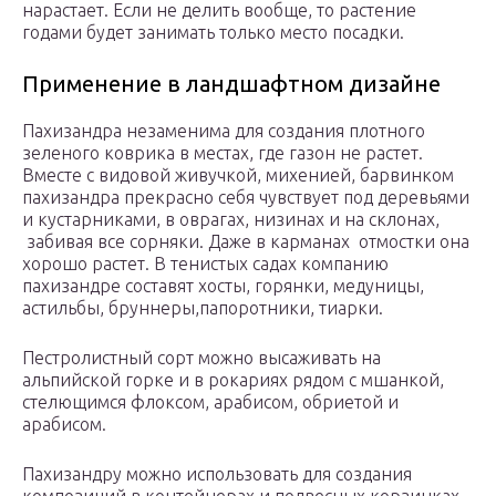
нарастает. Если не делить вообще, то растение
годами будет занимать только место посадки.
Применение в ландшафтном дизайне
Пахизандра незаменима для создания плотного
зеленого коврика в местах, где газон не растет.
Вместе с видовой живучкой, михенией, барвинком
пахизандра прекрасно себя чувствует под деревьями
и кустарниками, в оврагах, низинах и на склонах,
забивая все сорняки. Даже в карманах отмостки она
хорошо растет. В тенистых садах компанию
пахизандре составят хосты, горянки, медуницы,
астильбы, бруннеры,папоротники, тиарки.
Пестролистный сорт можно высаживать на
альпийской горке и в рокариях рядом с мшанкой,
стелющимся флоксом, арабисом, обриетой и
арабисом.
Пахизандру можно использовать для создания