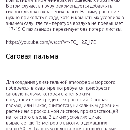
композиций в контейнерах и подвесных корзинках.
В этом случае, в почву рекомендуется добавлять
гидрогель для сохранения влаги. На зиму растение
нужно прикопать в саду, хотя и комнатных условиях в
зимнем саду, где температура воздуха не превышает
+17-19°С пахизандра перезимует без потери листвы.
https://youtube.com/watch?v=-FC_H2Z_l7E
Саговая пальма
Для создания удивительной атмосферы морского
побережья в квартире потребуется приобрести
саговую пальму, которая станет ярким
представителем среди всех растений. Саговая
пальма, или Цикас, считается уникальным древним
растением с роскошной листвой, произрастающей
из толстого ствола. В диких условиях Цикас
вырастает до 15 метров в высоту, в домашних –
около 50 см. Главным недостатком саговой пальмы