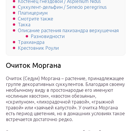
Костенец гнездовой / Asplenium Nidus
Суккулент-дельфин / Senecio peregrinus
Платицериум
Смотрите также
Такка
Описание растения пахизандра верхушечная
Разновидности
Трахиандра
Крестовник Роули
Очиток Моргана
Очиток (Седум) Моргана – растение, принадлежащее
группе декоративных суккулентов. Благодаря своему
необычному виду в простонародье его именуют
«ослиным хвостом», «хвостом обезьяны»,
«скрипуном», «лихорадочной травой», «грыжной
травой» или «заячьей капустой». У очитка Моргана
есть период цветения, но в домашних условиях такое
встречается достаточно редко.