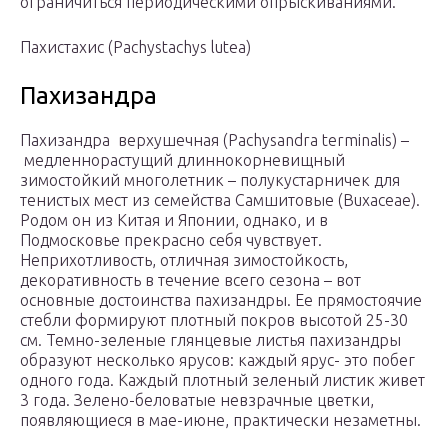
ограничиться периодическими опрыскиваниями.
Пахистахис (Pachystachys lutea)
Пахизандра
Пахизандра верхушечная (Pachysandra terminalis) –
медленнорастущий длиннокорневищный
зимостойкий многолетник – полукустарничек для
тенистых мест из семейства Самшитовые (Buхасеае).
Родом он из Китая и Японии, однако, и в
Подмосковье прекрасно себя чувствует.
Неприхотливость, отличная зимостойкость,
декоративность в течение всего сезона – вот
основные достоинства пахизандры. Ее прямостоячие
стебли формируют плотный покров высотой 25-30
см. Темно-зеленые глянцевые листья пахизандры
образуют несколько ярусов: каждый ярус- это побег
одного года. Каждый плотный зеленый листик живет
3 года. Зелено-беловатые невзрачные цветки,
появляющиеся в мае-июне, практически незаметны.