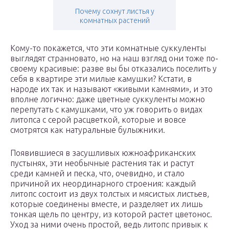
Почему сохнут листья у
комнатных растений
Кому-то покажется, что эти комнатные суккуленты
выглядят странновато, но на наш взгляд они тоже по-
своему красивые: разве вы бы отказались поселить у
себя в квартире эти милые камушки? Кстати, в
народе их так и называют «живыми камнями», и это
вполне логично: даже цветные суккуленты можно
перепутать с камушками, что уж говорить о видах
литопса с серой расцветкой, которые и вовсе
смотрятся как натуральные булыжники.
Появившиеся в засушливых южноафриканских
пустынях, эти необычные растения так и растут
среди камней и песка, что, очевидно, и стало
причиной их неординарного строения: каждый
литопс состоит из двух толстых и мясистых листьев,
которые соединены вместе, и разделяет их лишь
тонкая щель по центру, из которой растет цветонос.
Уход за ними очень простой, ведь литопс привык к